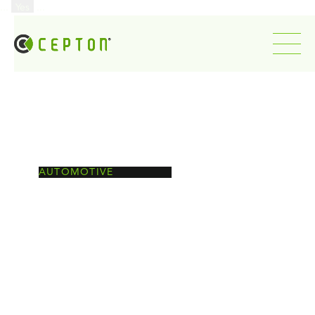
...
Yes
...
AUTOMOTIVE
Use Case 1